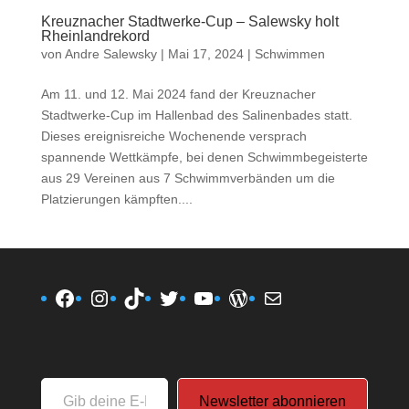
Kreuznacher Stadtwerke-Cup – Salewsky holt
Rheinlandrekord
von
Andre Salewsky
|
Mai 17, 2024
|
Schwimmen
Am 11. und 12. Mai 2024 fand der Kreuznacher
Stadtwerke-Cup im Hallenbad des Salinenbades statt.
Dieses ereignisreiche Wochenende versprach
spannende Wettkämpfe, bei denen Schwimmbegeisterte
aus 29 Vereinen aus 7 Schwimmverbänden um die
Platzierungen kämpften....
Facebook
Instagram
TikTok
Twitter
YouTube
WordPress
E-Mail
Gib
Newsletter abonnieren
deine