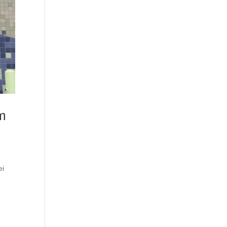
m
ei
t