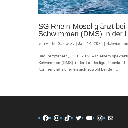
SG Rhein-Mosel glänzt bei
Schwimmen (DMS) in der L
von
Andre Salewsky
|
Jan. 14, 2024
|
Schwimme
Bad Bergzabern, 13.01.2024 – In einem spektak
Schwimmen (DMS) in der Landesliga Rheinland-Pf
Können und sicherten sich sowohl bei den...
Facebook
Instagram
TikTok
Twitter
YouTube
WordPres
E-Mail