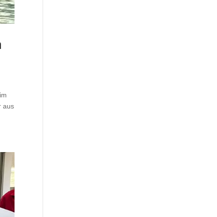
m
eim
r aus