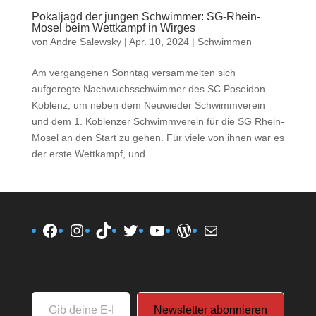
Pokaljagd der jungen Schwimmer: SG-Rhein-
Mosel beim Wettkampf in Wirges
von
Andre Salewsky
|
Apr. 10, 2024
|
Schwimmen
Am vergangenen Sonntag versammelten sich
aufgeregte Nachwuchsschwimmer des SC Poseidon
Koblenz, um neben dem Neuwieder Schwimmverein
und dem 1. Koblenzer Schwimmverein für die SG Rhein-
Mosel an den Start zu gehen. Für viele von ihnen war es
der erste Wettkampf, und...
Facebook
Instagram
TikTok
Twitter
YouTube
WordPress
E-Mail
Gib
Newsletter abonnieren
deine