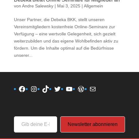
von
Andre Salewsky
|
Mai 3, 2025
|
Allgemein
Unser Partner, die Debeka BKK, stellt unseren
Vereinsmitgliedern kostenfreie Online-Seminare zur
Verfügung – eine wertvolle Gelegenheit, sich gezielt
weiterzubilden und das eigene Wohlbefinden aktiv zu
fördern. Um die Inhalte optimal auf die Bedürfnisse
unserer...
Facebook
Instagram
TikTok
Twitter
YouTube
WordPress
E-Mail
Gib
Newsletter abonnieren
deine
E-