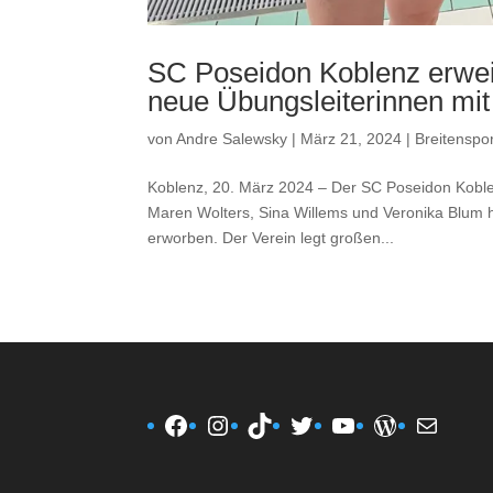
SC Poseidon Koblenz erweite
neue Übungsleiterinnen mi
von
Andre Salewsky
|
März 21, 2024
|
Breitenspor
Koblenz, 20. März 2024 – Der SC Poseidon Koblen
Maren Wolters, Sina Willems und Veronika Blum 
erworben. Der Verein legt großen...
Facebook
Instagram
TikTok
Twitter
YouTube
WordPres
E-Mail