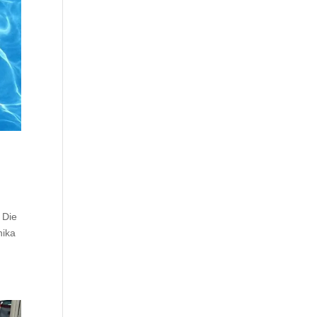
 Die
nika