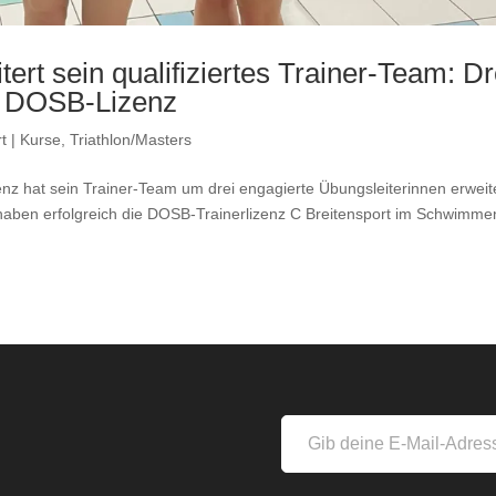
rt sein qualifiziertes Trainer-Team: Dr
t DOSB-Lizenz
t | Kurse
,
Triathlon/Masters
z hat sein Trainer-Team um drei engagierte Übungsleiterinnen erweite
haben erfolgreich die DOSB-Trainerlizenz C Breitensport im Schwimme
s
Gib
deine
E-