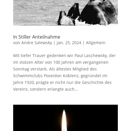
In Stiller Anteilnahme
von
Andre Salewsky
|
Jan. 25, 2024
|
Allgemein
Mit tiefer Trauer gedenken wir Paul Laschewsky, der
im stolzen Alter von 100 Jahren am vergangenen
Sonntag verstarb. Als ältestes Mitglied des
Schwimmclubs Poseidon Koblenz, gegründet im
Jahre 1920, prägte er nicht nur die Geschichte des
Vereins, sondern erlangte auch...