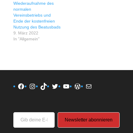
Wiederaufnahme des
normalen
Vereinsbetriebs und
Ende der kostenfreien
Nutzung des Beatusbads
9. März 2022
In "Allgemein"
Facebook
Instagram
TikTok
Twitter
YouTube
WordPress
E-Mail
Gib
Newsletter abonnieren
deine
E-