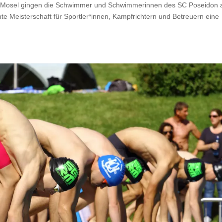
n-Mosel gingen die Schwimmer und Schwimmerinnen des SC Poseidon 
e Meisterschaft für Sportler*innen, Kampfrichtern und Betreuern eine